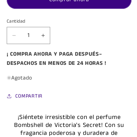
Cantidad
Reducir
Aumentar
cantidad
cantidad
¡ COMPRA AHORA Y PAGA DESPUÉS–
para
para
Bombshell
Bombshell
DESPACHOS EN MENOS DE 24 HORAS !
1.1
1.1
Agotado
COMPARTIR
¡Siéntete irresistible con el perfume
Bombshell de Victoria's Secret! Con su
fragancia poderosa y duradera de