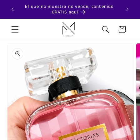
Ir
recios
El que no muestra no vende, contenido
directamente
GRATIS aquí
al contenido
Carrito
Ir
directamente
a la
información
del producto