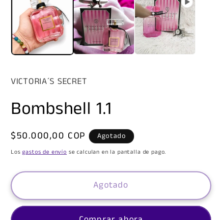
VICTORIA´S SECRET
Bombshell 1.1
Precio
$50.000,00 COP
Agotado
habitual
Los
gastos de envío
se calculan en la pantalla de pago.
Agotado
Comprar ahora